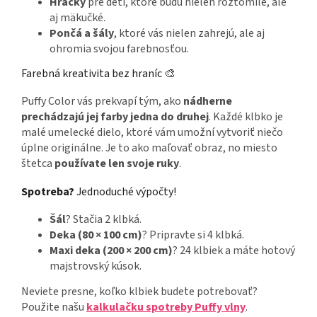
Hračky
pre deti, ktoré budú nielen roztomilé, ale
aj mäkučké.
Pončá a šály
, ktoré vás nielen zahrejú, ale aj
ohromia svojou farebnosťou.
Farebná kreativita bez hraníc 🎨
Puffy Color vás prekvapí tým, ako
nádherne
prechádzajú jej farby jedna do druhej
. Každé klbko je
malé umelecké dielo, ktoré vám umožní vytvoriť niečo
úplne originálne. Je to ako maľovať obraz, no miesto
štetca
používate len svoje ruky
.
Spotreba?
Jednoduché výpočty!
Šál
? Stačia 2 klbká.
Deka (80 × 100 cm)
? Pripravte si 4 klbká.
Maxi deka (200 × 200 cm)
? 24 klbiek a máte hotový
majstrovský kúsok.
Neviete presne, koľko klbiek budete potrebovať?
Použite našu
kalkulačku spotreby Puffy vlny
.