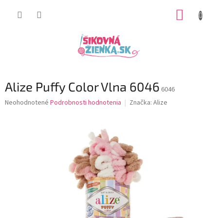
Prejsť
NÁKUP
na
obsah
KOŠÍK
Alize Puffy Color Vlna 6046
6046
Priemerné
Neohodnotené
Podrobnosti hodnotenia
Značka:
Alize
hodnotenie
produktu
je
0,0
z
5
hviezdičiek.