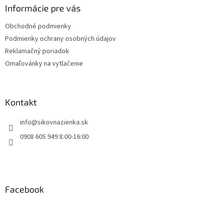
ä
Informácie pre vás
t
Obchodné podmienky
i
Podmienky ochrany osobných údajov
e
Reklamačný poriadok
Omaľovánky na vytlačenie
Kontakt
info
@
sikovnazienka.sk
0908 605 949 8:00-16:00
Facebook