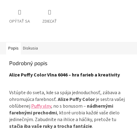
OPÝTAŤ SA
ZDIEĽAŤ
Popis
Diskusia
Podrobný popis
Alize Puffy Color Vlna 6046 – hra farieb
a kreativity
Vstúpte do sveta, kde sa spája jednoduchosť, zábava a
ohromujúca farebnosť.
Alize Puffy Color
je sestra vašej
obľúbenej
Puffy vlny
, no s bonusom –
nádhernými
farebnými prechodmi
, ktoré urobia každé vaše dielo
jedinečným. Zabudnite na ihlice a háčiky, pretože tu
stačia iba vaše ruky a trocha fantázie
.