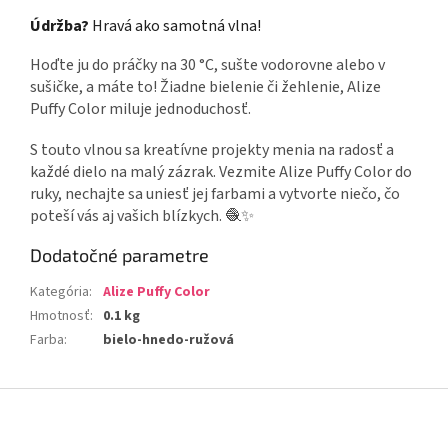
Údržba?
Hravá ako samotná vlna!
Hoďte ju do práčky na 30 °C, sušte vodorovne alebo v
sušičke, a máte to! Žiadne bielenie či žehlenie, Alize
Puffy Color miluje jednoduchosť.
S touto vlnou sa kreatívne projekty menia na radosť a
každé dielo na malý zázrak. Vezmite Alize Puffy Color do
ruky, nechajte sa uniesť jej farbami a vytvorte niečo, čo
poteší vás aj vašich blízkych. 🧶✨
Dodatočné parametre
Kategória
:
Alize Puffy Color
Hmotnosť
:
0.1 kg
Farba
:
bielo-hnedo-ružová
Z
á
p