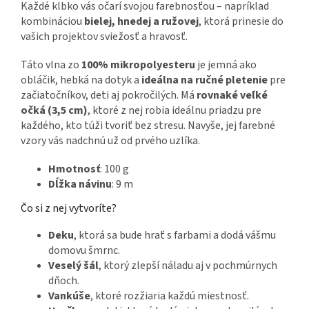
Každé klbko vás očarí svojou farebnosťou – napríklad
kombináciou
bielej, hnedej a ružovej
, ktorá prinesie do
vašich projektov sviežosť a hravosť.
Táto vlna zo
100% mikropolyesteru
je jemná ako
obláčik, hebká na dotyk a
ideálna na ručné pletenie
pre
začiatočníkov, deti aj pokročilých. Má
rovnaké veľké
očká (3,5 cm)
, ktoré z nej robia ideálnu priadzu pre
každého, kto túži tvoriť bez stresu. Navyše, jej farebné
vzory vás nadchnú už od prvého uzlíka.
Hmotnosť
: 100 g
Dĺžka návinu
: 9 m
Čo si z nej vytvoríte?
Deku
, ktorá sa bude hrať s farbami a dodá vášmu
domovu šmrnc.
Veselý šál
, ktorý zlepší náladu aj v pochmúrnych
dňoch.
Vankúše
, ktoré rozžiaria každú miestnosť.