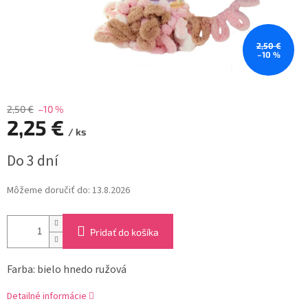
2,50 €
–10 %
2,50 €
–10 %
2,25 €
/ ks
Jednotková
Do 3 dní
cena:
Môžeme doručiť do:
13.8.2026
Pridať do košíka
Farba: bielo hnedo ružová
Detailné informácie