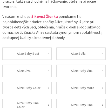
pracuje, takže sú vhodné na háčkovanie, pletenie aj ručné
tvorenie.
V našom e-shope
Šikovná Žienka
ponúkame tie
najobľúbenejšie priadze značky Alize, ktoré využijete pri
tvorbe detských vecí, oblečenia, hračiek, diek aj doplnkov do
domácnosti. Značka Alize sa stala synonymom spoľahlivosti,
dostupnej kvality a kreatívnej slobody.
Alize Baby Best
Alize Bella
Alize Diva
Alize Puffy Vlna
Alize Puffy Color
Alize Puffy More
Alize Puffy Fine
Alize Puffy Fine
Color