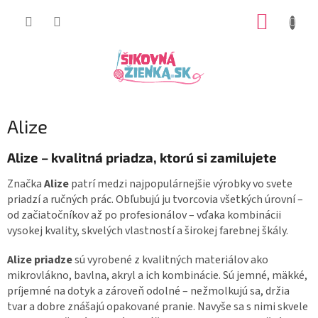
Prejsť
NÁKUP
na
obsah
KOŠÍK
Alize
Alize – kvalitná priadza, ktorú si zamilujete
Značka
Alize
patrí medzi najpopulárnejšie výrobky vo svete
priadzí a ručných prác. Obľubujú ju tvorcovia všetkých úrovní –
od začiatočníkov až po profesionálov – vďaka kombinácii
vysokej kvality, skvelých vlastností a širokej farebnej škály.
Alize priadze
sú vyrobené z kvalitných materiálov ako
mikrovlákno, bavlna, akryl a ich kombinácie. Sú jemné, mäkké,
príjemné na dotyk a zároveň odolné – nežmolkujú sa, držia
tvar a dobre znášajú opakované pranie. Navyše sa s nimi skvele