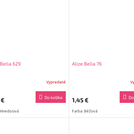
 Bella 629
Alize Bella 76
Vypredané
V
Do košíka
Do
 €
1,45 €
 Hnedosivá
Farba: Béžová