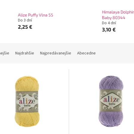
Himalaya Dolphi
Alize Puffy Vlna 55
Baby 80344
Do 3 dní
Do 4 dní
2,25 €
3,10 €
nejšie
Najdrahšie
Najpredávanejšie
Abecedne