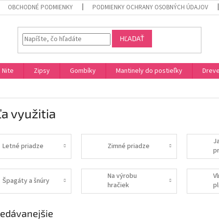
OBCHODNÉ PODMIENKY
PODMIENKY OCHRANY OSOBNÝCH ÚDAJOV
HĽADAŤ
Nite
Zipsy
Gombíky
Mantinely do postieľky
Dreve
a využitia
J
Letné priadze
Zimné priadze
p
Na výrobu
V
Špagáty a šnúry
hračiek
p
edávanejšie