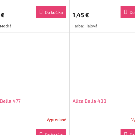
Do košíka
Do
 €
1,45 €
 Modrá
Farba: Fialová
 Bella 477
Alize Bella 488
Vypredané
V
Do košíka
Do