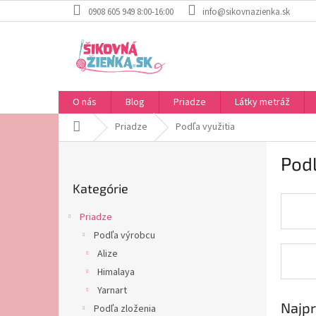
Prejsť
0908 605 949 8:00-16:00
info@sikovnazienka.sk
na
obsah
O nás
Blog
Priadze
Látky metráž
Domov
Priadze
Podľa využitia
B
Podľ
o
Preskočiť
č
Kategórie
kategórie
n
ý
Priadze
p
Podľa výrobcu
a
Alize
n
e
Himalaya
l
Yarnart
Najpr
Podľa zloženia