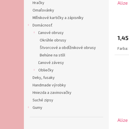
Alize
Hračky
k
o
t
v
Omaľovánky
o
Míľnikové kartičky a zápisníky
v
Domácnosť
Ľanové obrusy
1,45
Okrúhle obrusy
Štvorcové a obdĺžnikové obrusy
Farba:
Behúne na stôl
Ľanové závesy
Obliečky
Deky, fusaky
Handmade výrobky
Hniezda a zavinovačky
Suché zipsy
Gumy
Alize