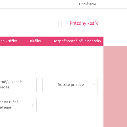
REKLAMAČNÝ PORIADOK
OMAĽOVÁNKY NA VYTLAČENIE
Prihlásenie
NÁKUPNÝ
Prázdny košík
KOŠÍK
né krúžky
Hrkálky
Bezpečnostné oči a nošteky
Výplne a
arné/ jesenné
Detské priadze
riadze
lna na ručné
letenie