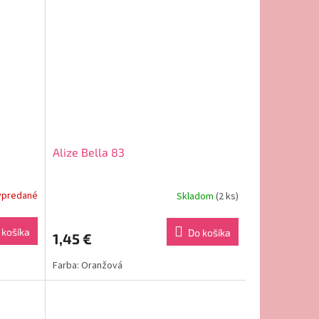
Alize Bella 83
ypredané
Skladom
(2 ks)
 košíka
Do košíka
1,45 €
Farba: Oranžová