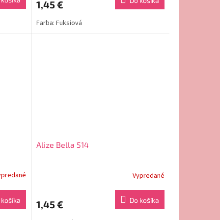
Do košíka
1,45 €
Farba: Fuksiová
Alize Bella 514
ypredané
Vypredané
 košíka
Do košíka
1,45 €