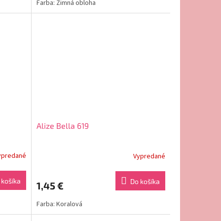
Farba: Zimná obloha
Alize Bella 619
ypredané
Vypredané
 košíka
Do košíka
1,45 €
Farba: Koralová