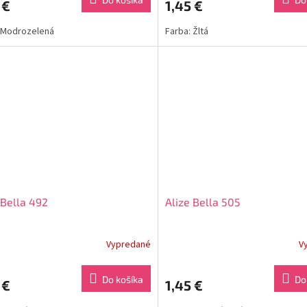
 €
1,45 €
 Modrozelená
Farba: Žltá
 Bella 492
Alize Bella 505
Vypredané
V
Do košíka
Do
 €
1,45 €