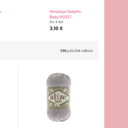
n
Himalaya Dolphin
Baby 80337
Do 4 dní
3,10 €
396
položiek celkom