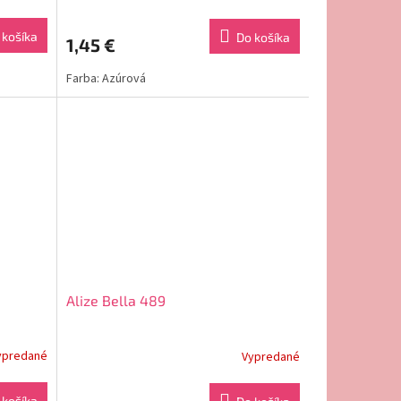
 košíka
Do košíka
1,45 €
Farba: Azúrová
Alize Bella 489
ypredané
Vypredané
 košíka