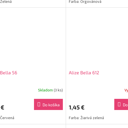
 Zelená
Farba: Orgovánová
 Bella 56
Alize Bella 612
Skladom
(3 ks)
V
Do košíka
Do
 €
1,45 €
 Červená
Farba: Žiarivá zelená