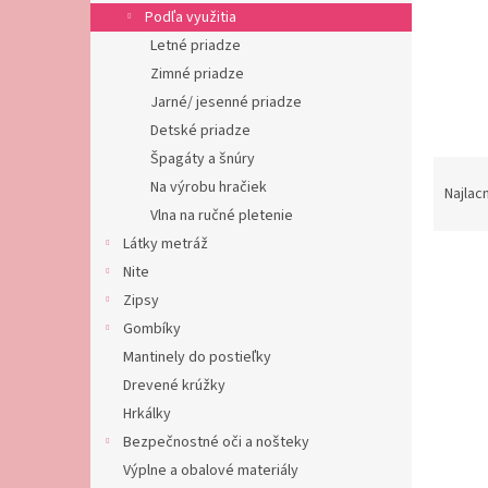
Podľa využitia
Letné priadze
Zimné priadze
Jarné/ jesenné priadze
Detské priadze
Špagáty a šnúry
R
Na výrobu hračiek
a
Najlac
d
Vlna na ručné pletenie
e
Látky metráž
V
n
Nite
ý
i
Zipsy
p
e
Gombíky
i
p
s
Mantinely do postieľky
r
p
o
Drevené krúžky
r
d
Hrkálky
o
u
Bezpečnostné oči a nošteky
d
k
Výplne a obalové materiály
u
t