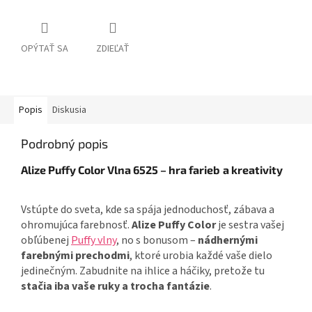
OPÝTAŤ SA
ZDIEĽAŤ
Popis
Diskusia
Podrobný popis
Alize Puffy Color Vlna 6525 – hra farieb
a kreativity
Vstúpte do sveta, kde sa spája jednoduchosť, zábava a
ohromujúca farebnosť.
Alize Puffy Color
je sestra vašej
obľúbenej
Puffy vlny
, no s bonusom –
nádhernými
farebnými prechodmi
, ktoré urobia každé vaše dielo
jedinečným. Zabudnite na ihlice a háčiky, pretože tu
stačia iba vaše ruky a trocha fantázie
.