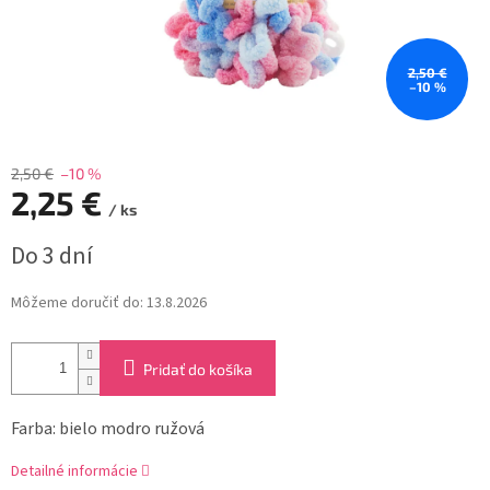
2,50 €
–10 %
2,50 €
–10 %
2,25 €
/ ks
Jednotková
Do 3 dní
cena:
Môžeme doručiť do:
13.8.2026
Pridať do košíka
Farba: bielo modro ružová
Detailné informácie