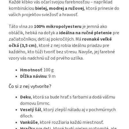
Každé klbko vás očarí svojou farebnosťou – napríklad
kombináciou
bielej, modrej a ružovej
, ktorá prinesie do
vašich projektov sviežosť a hravosť.
Táto vlna zo
100% mikropolyesteru
je jemná ako
obláčik, hebká na dotyk a
ideálna na ručné pletenie
pre
začiatočníkov, deti aj pokročilých. Má
rovnaké veľké
očká (3,5 cm)
, ktoré z nej robia ideálnu priadzu pre
každého, kto túži tvoriť bez stresu. Navyše, jej farebné
vzory vás nadchnú už od prvého uzlíka.
Hmotnosť
: 100 g
Dĺžka návinu
: 9 m
Čo si z nej vytvoríte?
Deku
, ktorá sa bude hrať s farbami a dodá vášmu
domovu šmrnc.
Veselý šál
, ktorý zlepší náladu aj v pochmúrnych
dňoch.
Vankúše
, ktoré rozžiaria každú miestnosť.
Hračky
pre deti, ktoré budú nielen roztomilé, ale