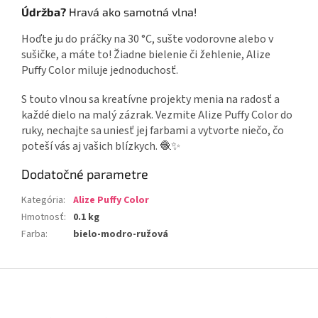
Údržba?
Hravá ako samotná vlna!
Hoďte ju do práčky na 30 °C, sušte vodorovne alebo v
sušičke, a máte to! Žiadne bielenie či žehlenie, Alize
Puffy Color miluje jednoduchosť.
S touto vlnou sa kreatívne projekty menia na radosť a
každé dielo na malý zázrak. Vezmite Alize Puffy Color do
ruky, nechajte sa uniesť jej farbami a vytvorte niečo, čo
poteší vás aj vašich blízkych. 🧶✨
Dodatočné parametre
Kategória
:
Alize Puffy Color
Hmotnosť
:
0.1 kg
Farba
:
bielo-modro-ružová
Z
á
p