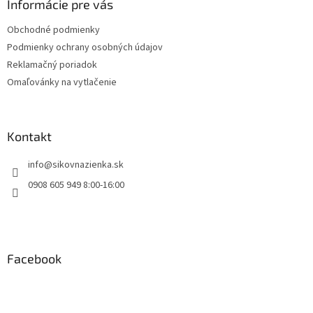
ä
Informácie pre vás
t
Obchodné podmienky
i
Podmienky ochrany osobných údajov
e
Reklamačný poriadok
Omaľovánky na vytlačenie
Kontakt
info
@
sikovnazienka.sk
0908 605 949 8:00-16:00
Facebook