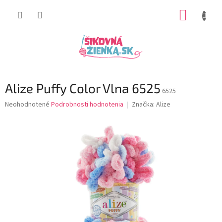
Prejsť
NÁKUP
na
obsah
KOŠÍK
Alize Puffy Color Vlna 6525
6525
Priemerné
Neohodnotené
Podrobnosti hodnotenia
Značka:
Alize
hodnotenie
produktu
je
0,0
z
5
hviezdičiek.