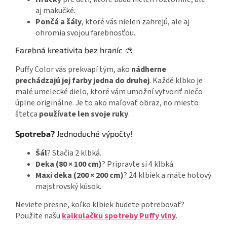
aj mäkučké.
Pončá a šály
, ktoré vás nielen zahrejú, ale aj
ohromia svojou farebnosťou.
Farebná kreativita bez hraníc 🎨
Puffy Color vás prekvapí tým, ako
nádherne
prechádzajú jej farby jedna do druhej
. Každé klbko je
malé umelecké dielo, ktoré vám umožní vytvoriť niečo
úplne originálne. Je to ako maľovať obraz, no miesto
štetca
používate len svoje ruky
.
Spotreba?
Jednoduché výpočty!
Šál
? Stačia 2 klbká.
Deka (80 × 100 cm)
? Pripravte si 4 klbká.
Maxi deka (200 × 200 cm)
? 24 klbiek a máte hotový
majstrovský kúsok.
Neviete presne, koľko klbiek budete potrebovať?
Použite našu
kalkulačku spotreby Puffy vlny
.