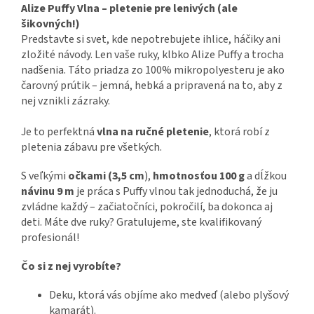
Alize Puffy Vlna – pletenie pre lenivých (ale
šikovných!)
Predstavte si svet, kde nepotrebujete ihlice, háčiky ani
zložité návody. Len vaše ruky, klbko Alize Puffy a trocha
nadšenia. Táto priadza zo 100% mikropolyesteru je ako
čarovný prútik – jemná, hebká a pripravená na to, aby z
nej vznikli zázraky.
Je to perfektná
vlna na ručné pletenie
, ktorá robí z
pletenia zábavu pre všetkých.
S veľkými
očkami (3,5 cm
),
hmotnosťou 100 g
a dĺžkou
návinu 9 m
je práca s Puffy vlnou tak jednoduchá, že ju
zvládne každý – začiatočníci, pokročilí, ba dokonca aj
deti. Máte dve ruky? Gratulujeme, ste kvalifikovaný
profesionál!
Čo si z nej vyrobíte?
Deku, ktorá vás objíme ako medveď (alebo plyšový
kamarát).