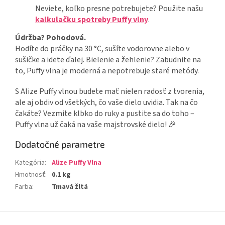
Neviete, koľko presne potrebujete? Použite našu
kalkulačku spotreby Puffy vlny
.
Údržba? Pohodová.
Hodíte do práčky na 30 °C, sušíte vodorovne alebo v
sušičke a idete ďalej. Bielenie a žehlenie? Zabudnite na
to, Puffy vlna je moderná a nepotrebuje staré metódy.
S Alize Puffy vlnou budete mať nielen radosť z tvorenia,
ale aj obdiv od všetkých, čo vaše dielo uvidia. Tak na čo
čakáte? Vezmite klbko do ruky a pustite sa do toho –
Puffy vlna už čaká na vaše majstrovské dielo! 🎉
Dodatočné parametre
Kategória
:
Alize Puffy Vlna
Hmotnosť
:
0.1 kg
Farba
:
Tmavá žltá
Z