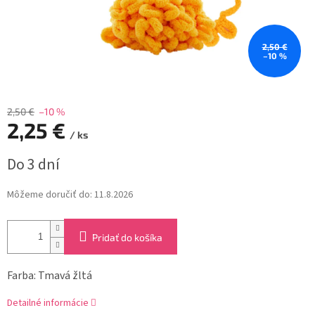
2,50 €
–10 %
2,50 €
–10 %
2,25 €
/ ks
Jednotková
Do 3 dní
cena:
Môžeme doručiť do:
11.8.2026
Pridať do košíka
Farba: Tmavá žltá
Detailné informácie