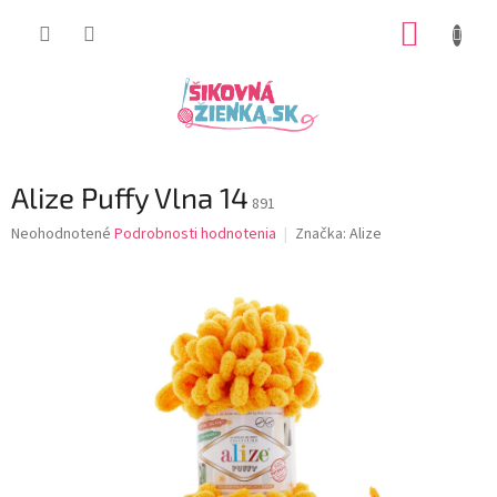
Prejsť
NÁKUP
na
obsah
KOŠÍK
Alize Puffy Vlna 14
891
Priemerné
Neohodnotené
Podrobnosti hodnotenia
Značka:
Alize
hodnotenie
produktu
je
0,0
z
5
hviezdičiek.