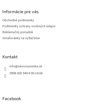
á
p
ä
Informácie pre vás
t
Obchodné podmienky
i
Podmienky ochrany osobných údajov
e
Reklamačný poriadok
Omaľovánky na vytlačenie
Kontakt
info
@
sikovnazienka.sk
0908 605 949 8:00-16:00
Facebook