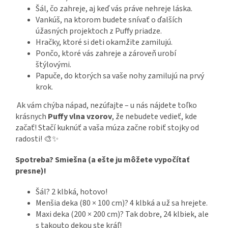
Šál, čo zahreje, aj keď vás práve nehreje láska.
Vankúš, na ktorom budete snívať o ďalších
úžasných projektoch z Puffy priadze.
Hračky, ktoré si deti okamžite zamilujú.
Pončo, ktoré vás zahreje a zároveň urobí
štýlovými.
Papuče, do ktorých sa vaše nohy zamilujú na prvý
krok.
Ak vám chýba nápad, nezúfajte – u nás nájdete toľko
krásnych
Puffy vlna vzorov
, že nebudete vedieť, kde
začať! Stačí kuknúť a vaša múza začne robiť stojky od
radosti! 🎨✨
Spotreba? Smiešna (a ešte ju môžete vypočítať
presne)!
Šál? 2 klbká, hotovo!
Menšia deka (80 × 100 cm)? 4 klbká a už sa hrejete.
Maxi deka (200 × 200 cm)? Tak dobre, 24 klbiek, ale
s takouto dekou ste kráľ!