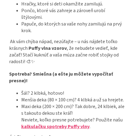
Hračky, ktoré si deti okamžite zamilujú.
Pončo, ktoré vás zahreje a zároveň urobí
štýlovými.
Papuče, do ktorých sa vaše nohy zamilujú na prvý
krok.
Ak vám chýba nápad, nezúfajte – u nás nájdete toľko
krásnych
Puffy vlna vzorov
, že nebudete vedieť, kde
začať! Stačí kuknúť a vaša múza začne robiť stojky od
radosti! 🎨✨
Spotreba? Smiešna (a ešte ju môžete vypočítať
presne)!
Šál? 2 klbká, hotovo!
Menšia deka (80 × 100 cm)? 4 klbká a už sa hrejete.
Maxi deka (200 × 200 cm)? Tak dobre, 24 klbiek, ale
s takouto dekou ste kráľ!
Neviete, koľko presne potrebujete? Použite našu
kalkulačku spotreby Puffy vlny
.