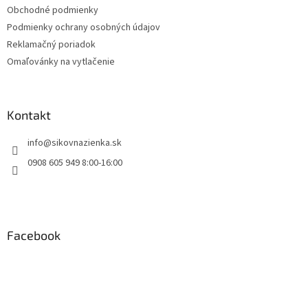
t
Obchodné podmienky
i
Podmienky ochrany osobných údajov
e
Reklamačný poriadok
Omaľovánky na vytlačenie
Kontakt
info
@
sikovnazienka.sk
0908 605 949 8:00-16:00
Facebook