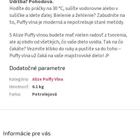
Údržba? Pohodová.
Hodíte do práčky na 30 °C, sušíte vodorovne alebo v
sušičke a idete ďalej. Bielenie a žehlenie? Zabudnite na
to, Puffy vlna je moderná a nepotrebuje staré metódy.
S Alize Puffy vlnou budete mať nielen radosť z tvorenia,
ale aj obdiv od všetkých, čo vaše dielo uvidia. Tak na čo
čakáte? Vezmite klbko do ruky a pustite sa do toho –
Puffy vlna už čaká na vaše majstrovské dielo! 🎉
Dodatočné parametre
Kategória
:
Alize Puffy Vlna
Hmotnosť
:
0.1 kg
Farba
:
Petrolejová
Z
á
p
ä
Informácie pre vás