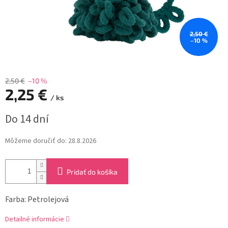
2,50 €
–10 %
2,50 €
–10 %
2,25 €
/ ks
Jednotková
Do 14 dní
cena:
Môžeme doručiť do:
28.8.2026
Pridať do košíka
Farba: Petrolejová
Detailné informácie