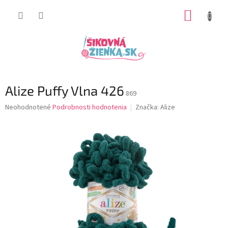
Prejsť
NÁKUP
na
obsah
KOŠÍK
Alize Puffy Vlna 426
869
Priemerné
Neohodnotené
Podrobnosti hodnotenia
Značka:
Alize
hodnotenie
produktu
je
0,0
z
5
hviezdičiek.