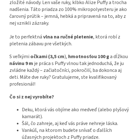
zložité návody. Len vaše ruky, klbko Alize Puffy a trocha
nadšenia. Táto priadza zo 100% mikropolyesteru je ako
čarovný prútik – jemná, hebká a pripravená na to, aby z
nej vznikli zázraky.
Je to perfektná
vlna na ručné pletenie
, ktorá robí z
pletenia zábavu pre všetkých.
S veľkými
očkami (3,5 cm
),
hmotnosťou 100 g
a dĺžkou
návinu 9 m
je práca s Puffy vlnou tak jednoduchá, že ju
zvládne každý – začiatočníci, pokročilí, ba dokonca aj
deti. Máte dve ruky? Gratulujeme, ste kvalifikovaný
profesionál!
Čo si z nej vyrobíte?
Deku, ktorá vás objíme ako medveď (alebo plyšový
kamarát).
Šál, čo zahreje, aj keď vás práve nehreje láska.
Vankúš, na ktorom budete snívať o ďalších
úžasných projektoch z Puffy priadze.