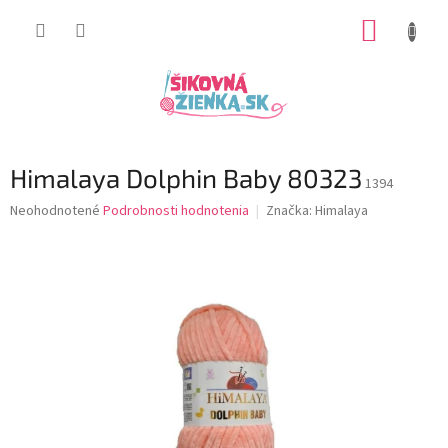
Prejsť
NÁKUP
na
obsah
KOŠÍK
Himalaya Dolphin Baby 80323
1394
Priemerné
Neohodnotené
Podrobnosti hodnotenia
Značka:
Himalaya
hodnotenie
produktu
je
0,0
z
5
hviezdičiek.