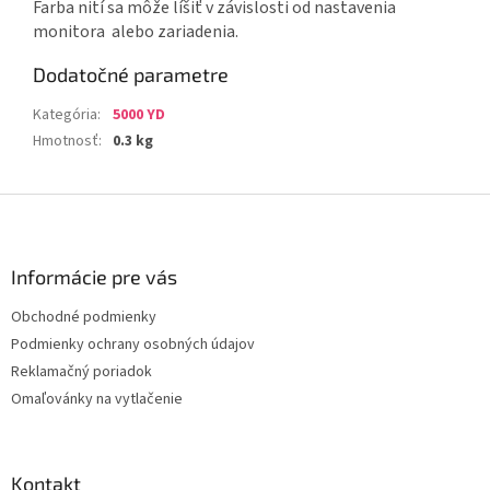
Farba nití sa môže líšiť v závislosti od nastavenia
monitora alebo zariadenia.
Dodatočné parametre
Kategória
:
5000 YD
Hmotnosť
:
0.3 kg
Z
á
p
ä
Informácie pre vás
t
Obchodné podmienky
i
Podmienky ochrany osobných údajov
e
Reklamačný poriadok
Omaľovánky na vytlačenie
Kontakt