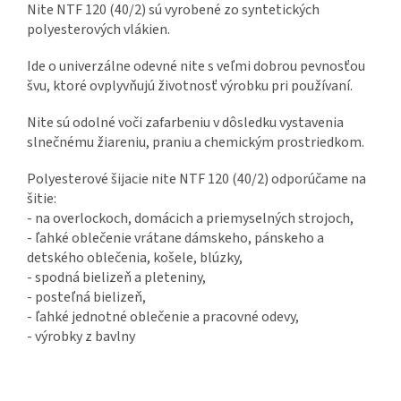
Nite NTF 120 (40/2) sú vyrobené zo syntetických
polyesterových vlákien.
Ide o univerzálne odevné nite s veľmi dobrou pevnosťou
švu, ktoré ovplyvňujú životnosť výrobku pri používaní.
Nite sú odolné voči zafarbeniu v dôsledku vystavenia
slnečnému žiareniu, praniu a chemickým prostriedkom.
Polyesterové šijacie nite NTF 120 (40/2) odporúčame na
šitie:
- na overlockoch, domácich a priemyselných strojoch,
- ľahké oblečenie vrátane dámskeho, pánskeho a
detského oblečenia, košele, blúzky,
- spodná bielizeň a pleteniny,
- posteľná bielizeň,
- ľahké jednotné oblečenie a pracovné odevy,
- výrobky z bavlny