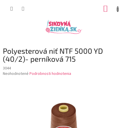
Prejsť
NÁKUP
na
obsah
KOŠÍK
Polyesterová niť NTF 5000 YD
(40/2)- perníková 715
3044
Priemerné
Neohodnotené
Podrobnosti hodnotenia
hodnotenie
produktu
je
0,0
z
5
hviezdičiek.