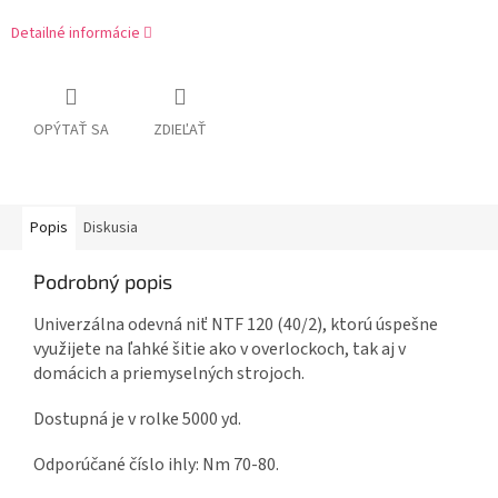
Detailné informácie
OPÝTAŤ SA
ZDIEĽAŤ
Popis
Diskusia
Podrobný popis
Univerzálna odevná niť NTF 120 (40/2), ktorú úspešne
využijete na ľahké šitie ako v overlockoch, tak aj v
domácich a priemyselných strojoch.
Dostupná je v rolke 5000 yd.
Odporúčané číslo ihly: Nm 70-80.