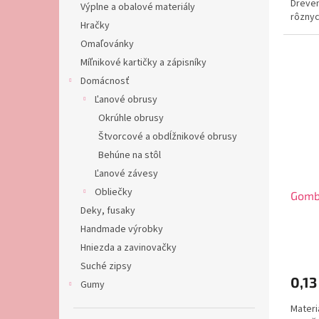
Dreven
Výplne a obalové materiály
rôznyc
Hračky
Omaľovánky
Míľnikové kartičky a zápisníky
Domácnosť
Ľanové obrusy
Okrúhle obrusy
Štvorcové a obdĺžnikové obrusy
Behúne na stôl
Ľanové závesy
Obliečky
Gombí
Deky, fusaky
Handmade výrobky
Hniezda a zavinovačky
Suché zipsy
0,13
Gumy
Materi