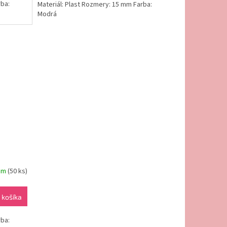
rba:
Materiál: Plast Rozmery: 15 mm Farba:
Modrá
om
(50 ks)
 košíka
rba: