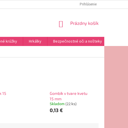
REKLAMAČNÝ PORIADOK
OMAĽOVÁNKY NA VYTLAČENIE
Prihlásenie
NÁKUPNÝ
Prázdny košík
KOŠÍK
né krúžky
Hrkálky
Bezpečnostné oči a nošteky
Výplne a
k 15
Gombík v tvare kvetu
15 mm
Skladom
(22 ks)
0,13 €