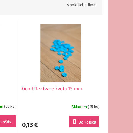
5
položiek celkom
Gombík v tvare kvetu 15 mm
om
(22 ks)
Skladom
(45 ks)
 košíka
Do košíka
0,13 €