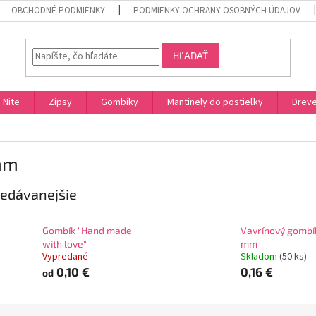
OBCHODNÉ PODMIENKY
PODMIENKY OCHRANY OSOBNÝCH ÚDAJOV
HĽADAŤ
Nite
Zipsy
Gombíky
Mantinely do postieľky
Dreve
mm
edávanejšie
Gombík "Hand made
Vavrínový gombí
with love"
mm
Vypredané
Skladom
(50 ks)
0,10 €
0,16 €
od