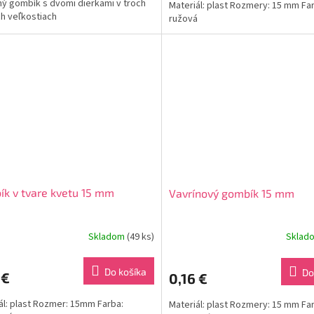
ý gombík s dvomi dierkami v troch
Materiál: plast Rozmery: 15 mm Fa
h veľkostiach
ružová
k v tvare kvetu 15 mm
Vavrínový gombík 15 mm
Skladom
(49 ks)
Sklad
Do košíka
Do
 €
0,16 €
ál: plast Rozmer: 15mm Farba:
Materiál: plast Rozmery: 15 mm Fa