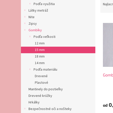
a
Podľa využitia
Najlac
d
Látky metráž
e
Nite
V
n
Zipsy
ý
i
Gombíky
p
e
i
p
Podľa veľkosti
s
r
12 mm
p
o
15 mm
r
d
18 mm
o
u
14 mm
d
k
Podľa materiálu
u
t
Gombí
k
o
Drevené
t
v
Plastové
o
Mantinely do postieľky
v
Drevené krúžky
Hrkálky
0,
od
Bezpečnostné oči a nošteky