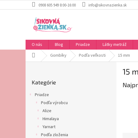
Prejsť
0908 605 949 8:00-16:00
info@sikovnazienka.sk
na
obsah
O nás
Blog
Priadze
Látky metráž
Domov
Gombíky
Podľa veľkosti
15 mm
B
15 
o
Preskočiť
č
Kategórie
kategórie
Najpr
n
ý
Priadze
p
Podľa výrobcu
a
Alize
n
e
Himalaya
l
Yarnart
Podľa zloženia
R