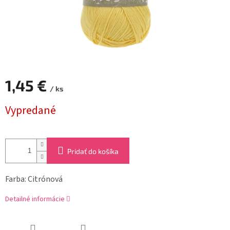
1,45 €
/ ks
Jednotková
Vypredané
cena:
Pridať do košíka
Farba: Citrónová
Detailné informácie