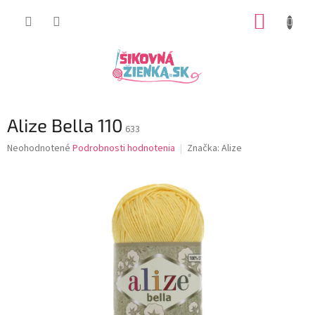
Prejsť
NÁKUP
na
obsah
KOŠÍK
Alize Bella 110
633
Priemerné
Neohodnotené
Podrobnosti hodnotenia
Značka:
Alize
hodnotenie
produktu
je
0,0
z
5
hviezdičiek.