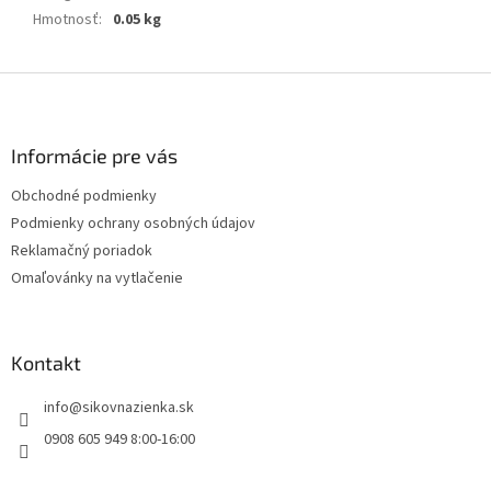
Hmotnosť
:
0.05 kg
Z
á
p
ä
Informácie pre vás
t
Obchodné podmienky
i
Podmienky ochrany osobných údajov
e
Reklamačný poriadok
Omaľovánky na vytlačenie
Kontakt
info
@
sikovnazienka.sk
0908 605 949 8:00-16:00