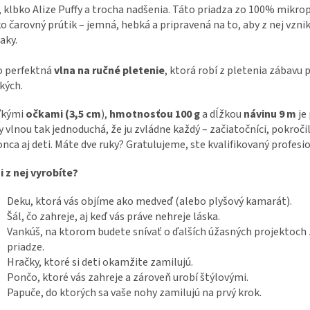
, klbko Alize Puffy a trocha nadšenia. Táto priadza zo 100% mikro
ko čarovný prútik – jemná, hebká a pripravená na to, aby z nej vznik
aky.
o perfektná
vlna na ručné pletenie
, ktorá robí z pletenia zábavu 
kých.
ľkými
očkami (3,5 cm
),
hmotnosťou 100 g
a dĺžkou
návinu 9 m
je 
y vlnou tak jednoduchá, že ju zvládne každý – začiatočníci, pokročil
nca aj deti. Máte dve ruky? Gratulujeme, ste kvalifikovaný profesi
i z nej vyrobíte?
Deku, ktorá vás objíme ako medveď (alebo plyšový kamarát).
Šál, čo zahreje, aj keď vás práve nehreje láska.
Vankúš, na ktorom budete snívať o ďalších úžasných projektoch 
priadze.
Hračky, ktoré si deti okamžite zamilujú.
Pončo, ktoré vás zahreje a zároveň urobí štýlovými.
Papuče, do ktorých sa vaše nohy zamilujú na prvý krok.