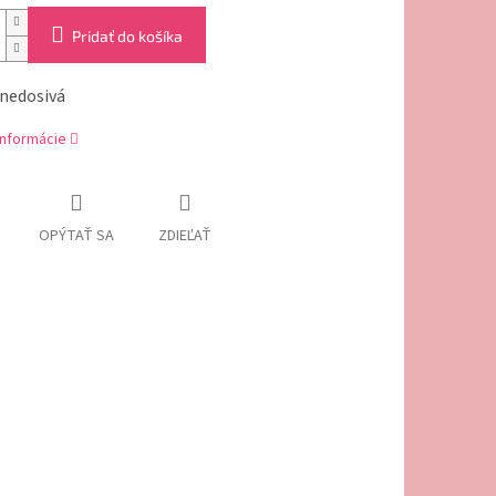
Pridať do košíka
Hnedosivá
informácie
OPÝTAŤ SA
ZDIEĽAŤ