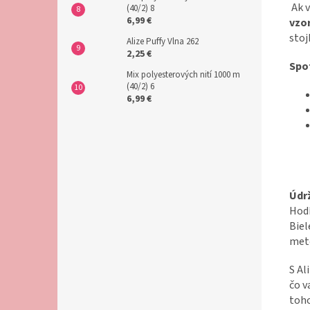
Ak v
(40/2) 8
6,99 €
vzo
stoj
Alize Puffy Vlna 262
2,25 €
Spo
Mix polyesterových nití 1000 m
(40/2) 6
6,99 €
Údr
Hodí
Biel
met
S Al
čo v
toho