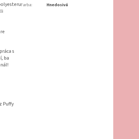
polyesteru
Farba
:
Hnedosivá
li
pre
práca s
í, ba
onál!
z Puffy