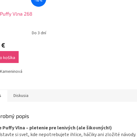
–10 %
 Puffy Vlna 268
Do 3 dní
 €
o košíka
: Kameninová
s
Diskusia
robný popis
e Puffy Vlna – pletenie pre lenivých (ale šikovných!)
stavte si svet, kde nepotrebujete ihlice, háčiky ani zložité návody.