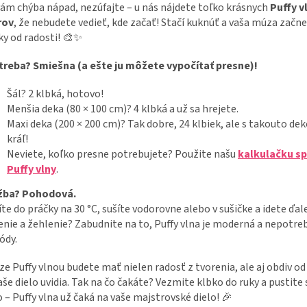
ám chýba nápad, nezúfajte – u nás nájdete toľko krásnych
Puffy v
rov
, že nebudete vedieť, kde začať! Stačí kuknúť a vaša múza začne
ky od radosti! 🎨✨
treba? Smiešna (a ešte ju môžete vypočítať presne)!
Šál? 2 klbká, hotovo!
Menšia deka (80 × 100 cm)? 4 klbká a už sa hrejete.
Maxi deka (200 × 200 cm)? Tak dobre, 24 klbiek, ale s takouto dek
kráľ!
Neviete, koľko presne potrebujete? Použite našu
kalkulačku s
Puffy vlny
.
žba? Pohodová.
te do práčky na 30 °C, sušíte vodorovne alebo v sušičke a idete ďale
enie a žehlenie? Zabudnite na to, Puffy vlna je moderná a nepotre
ódy.
ize Puffy vlnou budete mať nielen radosť z tvorenia, ale aj obdiv od
aše dielo uvidia. Tak na čo čakáte? Vezmite klbko do ruky a pustite 
 – Puffy vlna už čaká na vaše majstrovské dielo! 🎉