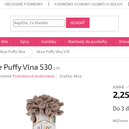
OBCHODNÉ PODMIENKY
PODMIENKY OCHRANY OSOBNÝCH ÚDAJOV
HĽADAŤ
Nite
Zipsy
Gombíky
Mantinely do postieľky
Dreve
Alize Puffy Vlna
Alize Puffy Vlna 530
e Puffy Vlna 530
579
né
notené
Podrobnosti hodnotenia
Značka:
Alize
nie
u
2,50 €
–
2,2
Jednotk
Do 3 d
cena:
iek.
Môžeme d