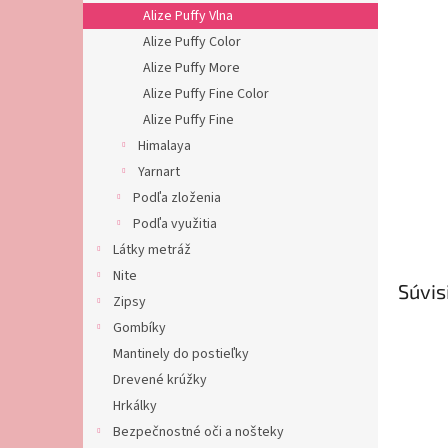
Alize Puffy Vlna
Alize Puffy Color
Alize Puffy More
Alize Puffy Fine Color
Alize Puffy Fine
Himalaya
Yarnart
Podľa zloženia
Podľa využitia
Látky metráž
Nite
Súvis
Zipsy
Gombíky
Mantinely do postieľky
Drevené krúžky
Hrkálky
Bezpečnostné oči a nošteky