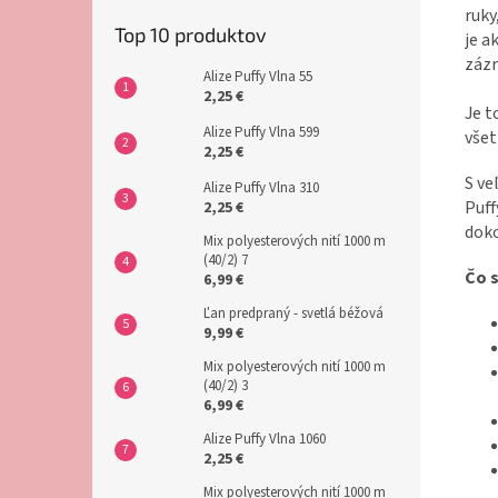
ruky
Top 10 produktov
je a
zázr
Alize Puffy Vlna 55
2,25 €
Je t
Alize Puffy Vlna 599
všet
2,25 €
S ve
Alize Puffy Vlna 310
Puff
2,25 €
doko
Mix polyesterových nití 1000 m
(40/2) 7
Čo s
6,99 €
Ľan predpraný - svetlá béžová
9,99 €
Mix polyesterových nití 1000 m
(40/2) 3
6,99 €
Alize Puffy Vlna 1060
2,25 €
Mix polyesterových nití 1000 m