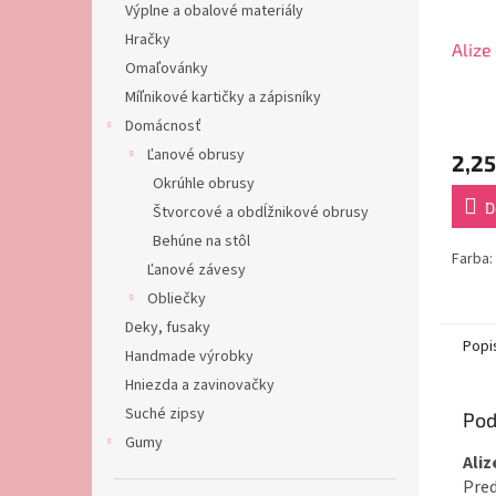
Výplne a obalové materiály
Hračky
Alize
Omaľovánky
Míľnikové kartičky a zápisníky
Domácnosť
Ľanové obrusy
2,25
Okrúhle obrusy
D
Štvorcové a obdĺžnikové obrusy
Behúne na stôl
Farba
Ľanové závesy
Obliečky
Deky, fusaky
Popi
Handmade výrobky
Hniezda a zavinovačky
Suché zipsy
Pod
Gumy
Aliz
Pred