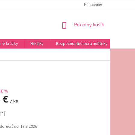
REKLAMAČNÝ PORIADOK
OMAĽOVÁNKY NA VYTLAČENIE
Prihlásenie
NÁKUPNÝ
Prázdny košík
KOŠÍK
né krúžky
Hrkálky
Bezpečnostné oči a nošteky
Výplne a
10 %
5 €
/ ks
ová
ní
oručiť do:
13.8.2026