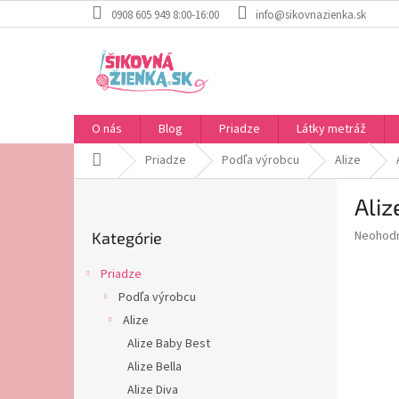
Prejsť
0908 605 949 8:00-16:00
info@sikovnazienka.sk
na
obsah
O nás
Blog
Priadze
Látky metráž
Domov
Priadze
Podľa výrobcu
Alize
B
Aliz
o
Preskočiť
č
Priemer
Neohod
Kategórie
kategórie
n
hodnote
ý
produkt
Priadze
p
je
Podľa výrobcu
0,0
a
z
Alize
n
5
e
Alize Baby Best
hviezdič
l
Alize Bella
Alize Diva