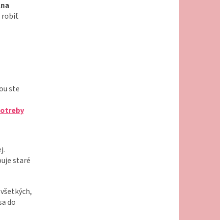
lna
 robiť
ou ste
potreby
j.
buje staré
 všetkých,
sa do