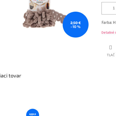
Farba: 
2,50 €
–10 %
Detailné 
TLAČ
iaci tovar
2,50 €