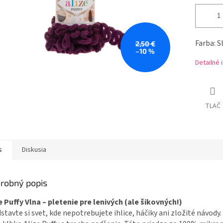
Farba: S
2,50 €
–10 %
Detailné 
TLAČ
s
Diskusia
robný popis
e Puffy Vlna – pletenie pre lenivých (ale šikovných!)
stavte si svet, kde nepotrebujete ihlice, háčiky ani zložité návody.