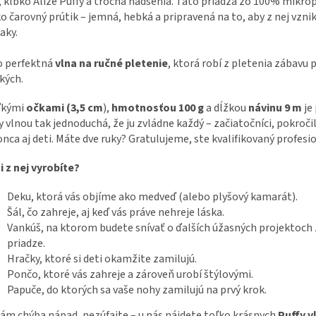
, klbko Alize Puffy a trocha nadšenia. Táto priadza zo 100% mikro
ko čarovný prútik – jemná, hebká a pripravená na to, aby z nej vznik
aky.
o perfektná
vlna na ručné pletenie
, ktorá robí z pletenia zábavu 
kých.
ľkými
očkami (3,5 cm
),
hmotnosťou 100 g
a dĺžkou
návinu 9 m
je 
y vlnou tak jednoduchá, že ju zvládne každý – začiatočníci, pokročil
nca aj deti. Máte dve ruky? Gratulujeme, ste kvalifikovaný profesi
i z nej vyrobíte?
Deku, ktorá vás objíme ako medveď (alebo plyšový kamarát).
Šál, čo zahreje, aj keď vás práve nehreje láska.
Vankúš, na ktorom budete snívať o ďalších úžasných projektoch 
priadze.
Hračky, ktoré si deti okamžite zamilujú.
Pončo, ktoré vás zahreje a zároveň urobí štýlovými.
Papuče, do ktorých sa vaše nohy zamilujú na prvý krok.
ám chýba nápad, nezúfajte – u nás nájdete toľko krásnych
Puffy v