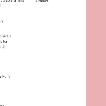
polyesteru
Farba
:
Slivková
li
pre
práca s
í, ba
onál!
z Puffy
lna