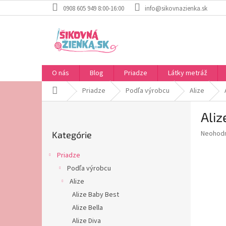
Prejsť
0908 605 949 8:00-16:00
info@sikovnazienka.sk
na
obsah
O nás
Blog
Priadze
Látky metráž
Domov
Priadze
Podľa výrobcu
Alize
B
Aliz
o
Preskočiť
č
Priemer
Neohod
Kategórie
kategórie
n
hodnote
ý
produkt
Priadze
p
je
Podľa výrobcu
0,0
a
z
Alize
n
5
e
Alize Baby Best
hviezdič
l
Alize Bella
Alize Diva