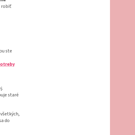
 robiť
ou ste
potreby
j.
buje staré
 všetkých,
sa do