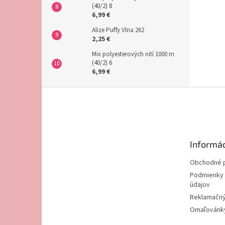
(40/2) 8
6,99 €
Alize Puffy Vlna 262
2,25 €
Mix polyesterových nití 1000 m
(40/2) 6
6,99 €
Z
á
p
ä
t
Informác
i
e
Obchodné 
Podmienky 
údajov
Reklamačný
Omaľovánky