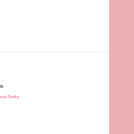
ok
vná Žienka