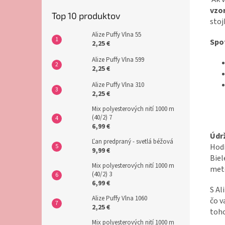
vzo
Top 10 produktov
stoj
Alize Puffy Vlna 55
Spo
2,25 €
Alize Puffy Vlna 599
2,25 €
Alize Puffy Vlna 310
2,25 €
Mix polyesterových nití 1000 m
(40/2) 7
6,99 €
Údr
Ľan predpraný - svetlá béžová
Hodí
9,99 €
Biel
Mix polyesterových nití 1000 m
met
(40/2) 3
6,99 €
S Al
Alize Puffy Vlna 1060
čo v
2,25 €
toho
Mix polyesterových nití 1000 m