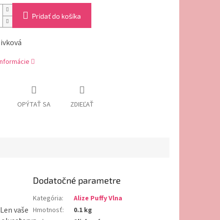
Pridať do košíka
livková
informácie
OPÝTAŤ SA
ZDIEĽAŤ
Dodatočné parametre
Kategória
:
Alize Puffy Vlna
 Len vaše
Hmotnosť
:
0.1 kg