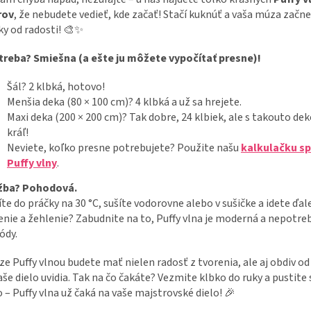
rov
, že nebudete vedieť, kde začať! Stačí kuknúť a vaša múza začne
ky od radosti! 🎨✨
treba? Smiešna (a ešte ju môžete vypočítať presne)!
Šál? 2 klbká, hotovo!
Menšia deka (80 × 100 cm)? 4 klbká a už sa hrejete.
Maxi deka (200 × 200 cm)? Tak dobre, 24 klbiek, ale s takouto dek
kráľ!
Neviete, koľko presne potrebujete? Použite našu
kalkulačku s
Puffy vlny
.
žba? Pohodová.
te do práčky na 30 °C, sušíte vodorovne alebo v sušičke a idete ďale
enie a žehlenie? Zabudnite na to, Puffy vlna je moderná a nepotre
ódy.
ize Puffy vlnou budete mať nielen radosť z tvorenia, ale aj obdiv od
aše dielo uvidia. Tak na čo čakáte? Vezmite klbko do ruky a pustite 
 – Puffy vlna už čaká na vaše majstrovské dielo! 🎉