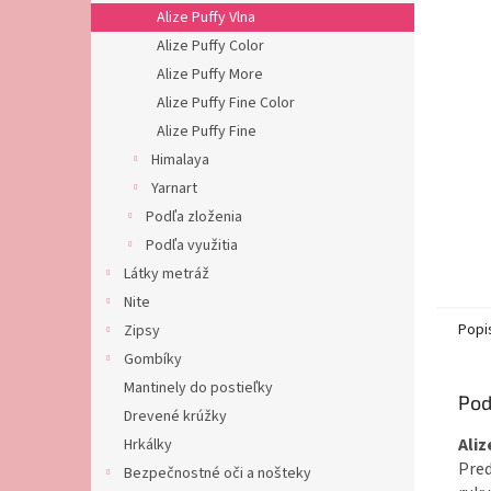
Alize Puffy Vlna
Alize Puffy Color
Alize Puffy More
Alize Puffy Fine Color
Alize Puffy Fine
Himalaya
Yarnart
Podľa zloženia
Podľa využitia
Látky metráž
Nite
Popi
Zipsy
Gombíky
Mantinely do postieľky
Pod
Drevené krúžky
Aliz
Hrkálky
Pred
Bezpečnostné oči a nošteky