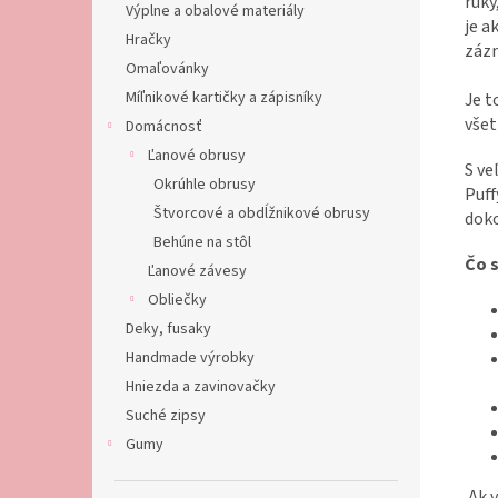
ruky
Výplne a obalové materiály
je a
Hračky
zázr
Omaľovánky
Míľnikové kartičky a zápisníky
Je t
všet
Domácnosť
Ľanové obrusy
S ve
Okrúhle obrusy
Puff
Štvorcové a obdĺžnikové obrusy
doko
Behúne na stôl
Čo s
Ľanové závesy
Obliečky
Deky, fusaky
Handmade výrobky
Hniezda a zavinovačky
Suché zipsy
Gumy
Ak v