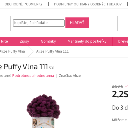
OBCHODNÉ PODMIENKY
PODMIENKY OCHRANY OSOBNÝCH ÚDAJOV
HĽADAŤ
Nite
Zipsy
Gombíky
Mantinely do postieľky
Dreve
Alize Puffy Vlna
Alize Puffy Vlna 111
e Puffy Vlna 111
531
né
notené
Podrobnosti hodnotenia
Značka:
Alize
nie
u
2,50 €
–
2,2
Jednotk
Do 3 d
cena:
iek.
Môžeme d