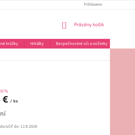
REKLAMAČNÝ PORIADOK
OMAĽOVÁNKY NA VYTLAČENIE
Prihlásenie
NÁKUPNÝ
Prázdny košík
KOŠÍK
né krúžky
Hrkálky
Bezpečnostné oči a nošteky
Výplne a
10 %
5 €
/ ks
ová
ní
oručiť do:
12.8.2026