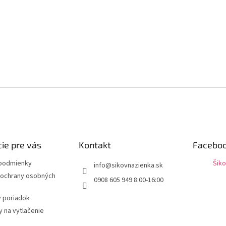
ie pre vás
Kontakt
Facebo
podmienky
Šiko
info
@
sikovnazienka.sk
ochrany osobných
0908 605 949 8:00-16:00
 poriadok
 na vytlačenie