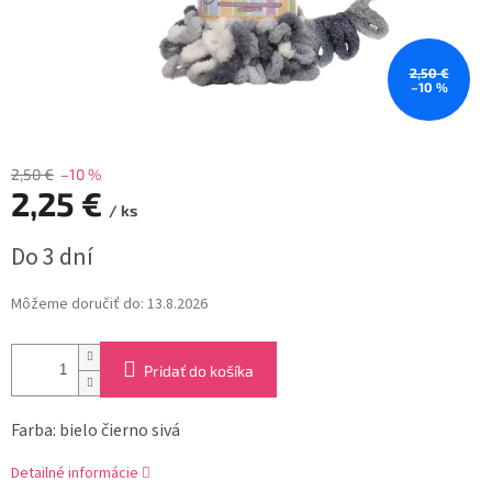
2,50 €
–10 %
2,50 €
–10 %
2,25 €
/ ks
Jednotková
Do 3 dní
cena:
Môžeme doručiť do:
13.8.2026
Pridať do košíka
Farba: bielo čierno sivá
Detailné informácie