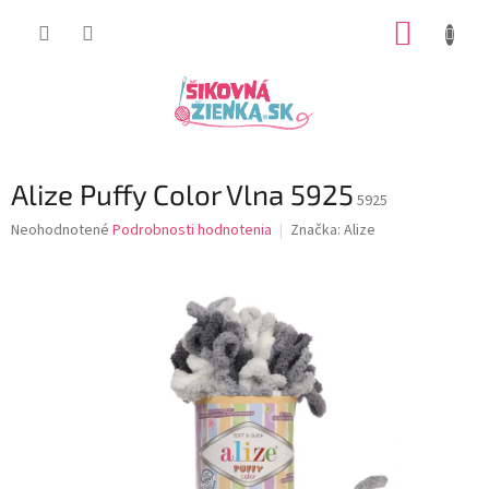
Prejsť
NÁKUP
na
obsah
KOŠÍK
Alize Puffy Color Vlna 5925
5925
Priemerné
Neohodnotené
Podrobnosti hodnotenia
Značka:
Alize
hodnotenie
produktu
je
0,0
z
5
hviezdičiek.