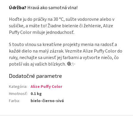
Údržba?
Hravá ako samotná vlna!
Hoďte ju do práčky na 30 °C, sušte vodorovne alebo v
sušičke, a máte to! Žiadne bielenie či žehlenie, Alize
Puffy Color miluje jednoduchosť.
S touto vlnou sa kreatívne projekty menia na radosť a
každé dielo na malý zázrak. Vezmite Alize Puffy Color do
ruky, nechajte sa uniesť jej farbami a vytvorte niečo, čo
poteší vás aj vašich blízkych. 🧶✨
Dodatočné parametre
Kategória
:
Alize Puffy Color
Hmotnosť
:
0.1 kg
Farba
:
bielo-čierno-sivá
Z
á
p