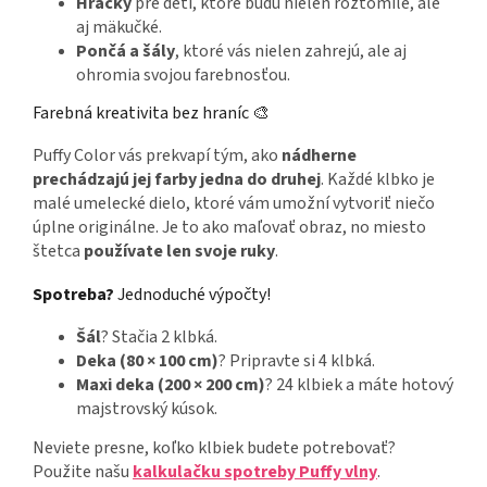
Hračky
pre deti, ktoré budú nielen roztomilé, ale
aj mäkučké.
Pončá a šály
, ktoré vás nielen zahrejú, ale aj
ohromia svojou farebnosťou.
Farebná kreativita bez hraníc 🎨
Puffy Color vás prekvapí tým, ako
nádherne
prechádzajú jej farby jedna do druhej
. Každé klbko je
malé umelecké dielo, ktoré vám umožní vytvoriť niečo
úplne originálne. Je to ako maľovať obraz, no miesto
štetca
používate len svoje ruky
.
Spotreba?
Jednoduché výpočty!
Šál
? Stačia 2 klbká.
Deka (80 × 100 cm)
? Pripravte si 4 klbká.
Maxi deka (200 × 200 cm)
? 24 klbiek a máte hotový
majstrovský kúsok.
Neviete presne, koľko klbiek budete potrebovať?
Použite našu
kalkulačku spotreby Puffy vlny
.