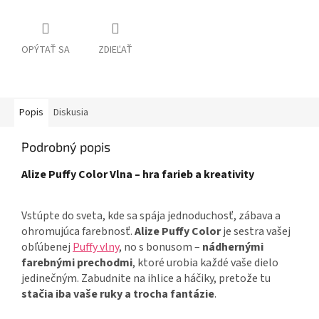
OPÝTAŤ SA
ZDIEĽAŤ
Popis
Diskusia
Podrobný popis
Alize Puffy Color Vlna – hra farieb
a kreativity
Vstúpte do sveta, kde sa spája jednoduchosť, zábava a
ohromujúca farebnosť.
Alize Puffy Color
je sestra vašej
obľúbenej
Puffy vlny
, no s bonusom –
nádhernými
farebnými prechodmi
, ktoré urobia každé vaše dielo
jedinečným. Zabudnite na ihlice a háčiky, pretože tu
stačia iba vaše ruky a trocha fantázie
.