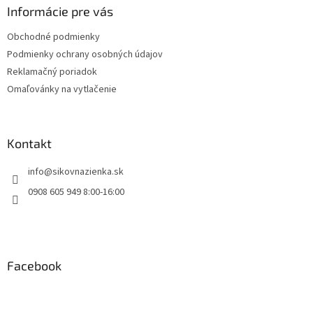
ä
Informácie pre vás
t
Obchodné podmienky
i
Podmienky ochrany osobných údajov
e
Reklamačný poriadok
Omaľovánky na vytlačenie
Kontakt
info
@
sikovnazienka.sk
0908 605 949 8:00-16:00
Facebook