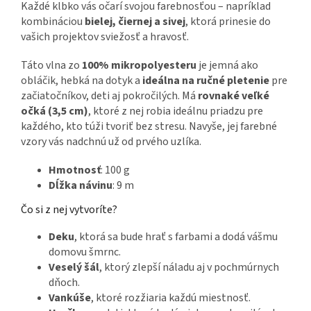
Každé klbko vás očarí svojou farebnosťou – napríklad
kombináciou
bielej, čiernej a sivej
, ktorá prinesie do
vašich projektov sviežosť a hravosť.
Táto vlna zo
100% mikropolyesteru
je jemná ako
obláčik, hebká na dotyk a
ideálna na ručné pletenie
pre
začiatočníkov, deti aj pokročilých. Má
rovnaké veľké
očká (3,5 cm)
, ktoré z nej robia ideálnu priadzu pre
každého, kto túži tvoriť bez stresu. Navyše, jej farebné
vzory vás nadchnú už od prvého uzlíka.
Hmotnosť
: 100 g
Dĺžka návinu
: 9 m
Čo si z nej vytvoríte?
Deku
, ktorá sa bude hrať s farbami a dodá vášmu
domovu šmrnc.
Veselý šál
, ktorý zlepší náladu aj v pochmúrnych
dňoch.
Vankúše
, ktoré rozžiaria každú miestnosť.