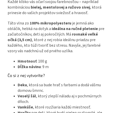
Každé klbko vás očarí svojou farebnosťou – napríklad
kombináciou
bielej, mentolovej a ružovo sivej
, ktorá
prinesie do vašich projektov sviežosť a hravosť.
Táto vlna zo
100% mikropolyesteru
je jemná ako
obláčik, hebká na dotyk a
ideálna na ručné pletenie
pre
začiatočníkov, deti aj pokročilých. Má
rovnaké veľké
očká (3,5 cm)
, ktoré z nej robia ideálnu priadzu pre
každého, kto túži tvoriť bez stresu. Navyše, jej farebné
vzory vás nadchnú už od prvého uzlíka.
Hmotnosť
: 100 g
Dĺžka návinu
: 9 m
Čo si z nej vytvoríte?
Deku
, ktorá sa bude hrať s farbami a dodá vášmu
domovu šmrnc.
Veselý šál
, ktorý zlepší náladu aj v pochmúrnych
dňoch.
Vankúše
, ktoré rozžiaria každú miestnosť.
Hračky
pre deti, ktoré budú nielen roztomilé, ale