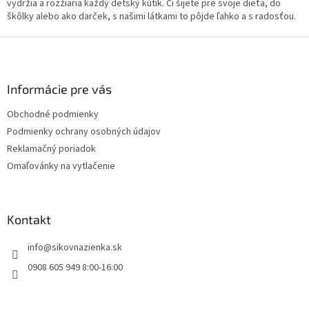
vydržia a rozžiaria každý detský kútik. Či šijete pre svoje dieťa, do
škôlky alebo ako darček, s našimi látkami to pôjde ľahko a s radosťou.
Z
á
p
ä
Informácie pre vás
t
Obchodné podmienky
i
Podmienky ochrany osobných údajov
e
Reklamačný poriadok
Omaľovánky na vytlačenie
Kontakt
info
@
sikovnazienka.sk
0908 605 949 8:00-16:00