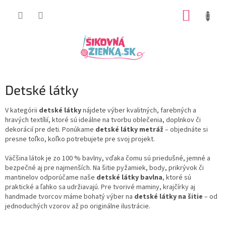
Prejsť
NÁKUP
na
obsah
KOŠÍK
Detské látky
V kategórii
detské látky
nájdete výber kvalitných, farebných a
hravých textílií, ktoré sú ideálne na tvorbu oblečenia, doplnkov či
dekorácií pre deti. Ponúkame
detské látky metráž
– objednáte si
presne toľko, koľko potrebujete pre svoj projekt.
Väčšina látok je zo 100 % bavlny, vďaka čomu sú priedušné, jemné a
bezpečné aj pre najmenších. Na šitie pyžamiek, body, prikrývok či
mantinelov odporúčame naše
detské látky bavlna
, ktoré sú
praktické a ľahko sa udržiavajú. Pre tvorivé maminy, krajčírky aj
handmade tvorcov máme bohatý výber na
detské látky na šitie
– od
jednoduchých vzorov až po originálne ilustrácie.