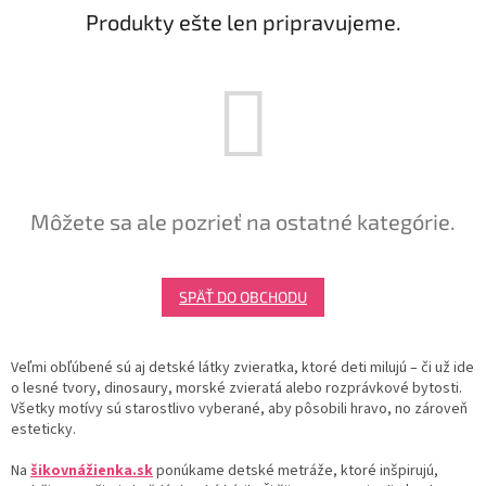
Produkty ešte len pripravujeme.
Môžete sa ale pozrieť na ostatné kategórie.
SPÄŤ DO OBCHODU
Veľmi obľúbené sú aj detské látky zvieratka, ktoré deti milujú – či už ide
o lesné tvory, dinosaury, morské zvieratá alebo rozprávkové bytosti.
Všetky motívy sú starostlivo vyberané, aby pôsobili hravo, no zároveň
esteticky.
Na
šikovnážienka.sk
ponúkame detské metráže, ktoré inšpirujú,