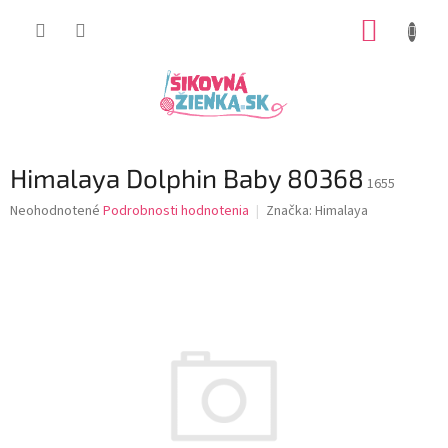
Prejsť
NÁKUP
na
obsah
KOŠÍK
Himalaya Dolphin Baby 80368
1655
Priemerné
Neohodnotené
Podrobnosti hodnotenia
Značka:
Himalaya
hodnotenie
produktu
je
0,0
z
5
hviezdičiek.