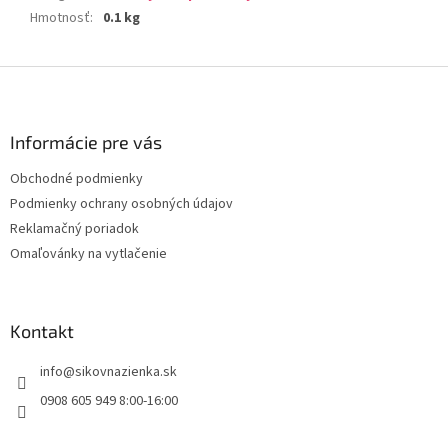
Hmotnosť
:
0.1 kg
Z
á
p
ä
Informácie pre vás
t
Obchodné podmienky
i
Podmienky ochrany osobných údajov
e
Reklamačný poriadok
Omaľovánky na vytlačenie
Kontakt
info
@
sikovnazienka.sk
0908 605 949 8:00-16:00