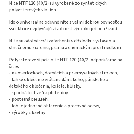
Nite NTF 120 (40/2) sú vyrobené zo syntetických
polyesterových vlákien.
Ide o univerzálne odevné nite s veľmi dobrou pevnosťou
švu, ktoré ovplyvňujú životnosť výrobku pri používaní.
Nite sú odolné voči zafarbeniu v dôsledku vystavenia
slnečnému žiareniu, praniu a chemickým prostriedkom.
Polyesterové šijacie nite NTF 120 (40/2) odporúčame na
šitie:
- na overlockoch, domácich a priemyselných strojoch,
- ľahké oblečenie vrátane dámskeho, pánskeho a
detského oblečenia, košele, blúzky,
- spodná bielizeň a pleteniny,
- posteľná bielizeň,
- ľahké jednotné oblečenie a pracovné odevy,
- výrobky z bavlny