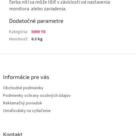
Farba nití sa môže líšiť v závislosti od nastavenia
monitora alebo zariadenia.
Dodatočné parametre
Kategória
:
5000 YD
Hmotnosť
:
0.3 kg
Z
á
p
ä
Informácie pre vás
t
Obchodné podmienky
i
Podmienky ochrany osobných údajov
e
Reklamačný poriadok
Omaľovánky na vytlačenie
Kontakt