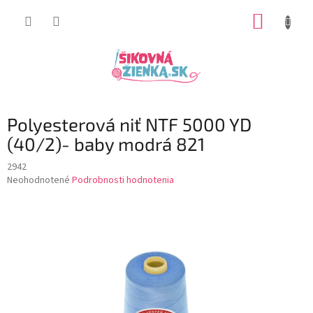
Prejsť
NÁKUP
na
obsah
KOŠÍK
Polyesterová niť NTF 5000 YD
(40/2)- baby modrá 821
2942
Priemerné
Neohodnotené
Podrobnosti hodnotenia
hodnotenie
produktu
je
0,0
z
5
hviezdičiek.