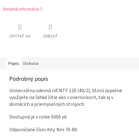
Detailné informácie
OPÝTAŤ SA
ZDIEĽAŤ
Popis
Diskusia
Podrobný popis
Univerzálna odevná niť NTF 120 (40/2), ktorú úspešne
využijete na ľahké šitie ako v overlockoch, tak aj v
domácich a priemyselných strojoch.
Dostupná je v rolke 5000 yd.
Odporúčané číslo ihly: Nm 70-80.