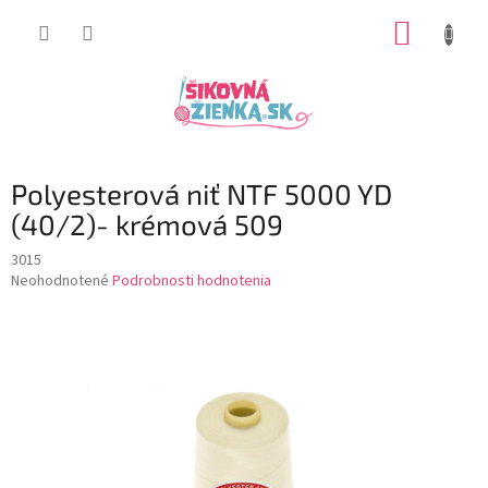
Prejsť
NÁKUP
na
obsah
KOŠÍK
Polyesterová niť NTF 5000 YD
(40/2)- krémová 509
3015
Priemerné
Neohodnotené
Podrobnosti hodnotenia
hodnotenie
produktu
je
0,0
z
5
hviezdičiek.