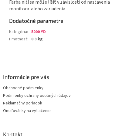
Farba nití sa môže líšiť v závislosti od nastavenia
monitora alebo zariadenia.
Dodatočné parametre
Kategória
:
5000 YD
Hmotnosť
:
0.3 kg
Z
á
p
ä
Informácie pre vás
t
Obchodné podmienky
i
Podmienky ochrany osobných údajov
e
Reklamačný poriadok
Omaľovánky na vytlačenie
Kontakt