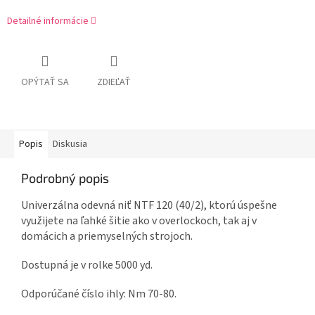
Detailné informácie
OPÝTAŤ SA
ZDIEĽAŤ
Popis
Diskusia
Podrobný popis
Univerzálna odevná niť NTF 120 (40/2), ktorú úspešne
využijete na ľahké šitie ako v overlockoch, tak aj v
domácich a priemyselných strojoch.
Dostupná je v rolke 5000 yd.
Odporúčané číslo ihly: Nm 70-80.