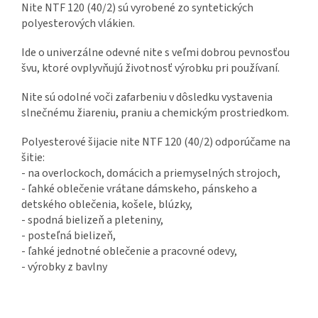
Nite NTF 120 (40/2) sú vyrobené zo syntetických
polyesterových vlákien.
Ide o univerzálne odevné nite s veľmi dobrou pevnosťou
švu, ktoré ovplyvňujú životnosť výrobku pri používaní.
Nite sú odolné voči zafarbeniu v dôsledku vystavenia
slnečnému žiareniu, praniu a chemickým prostriedkom.
Polyesterové šijacie nite NTF 120 (40/2) odporúčame na
šitie:
- na overlockoch, domácich a priemyselných strojoch,
- ľahké oblečenie vrátane dámskeho, pánskeho a
detského oblečenia, košele, blúzky,
- spodná bielizeň a pleteniny,
- posteľná bielizeň,
- ľahké jednotné oblečenie a pracovné odevy,
- výrobky z bavlny