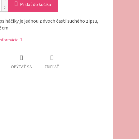
Pridať do košíka
ps háčiky je jednou z dvoch častí suchého zipsu,
 2 cm
informácie
OPÝTAŤ SA
ZDIEĽAŤ