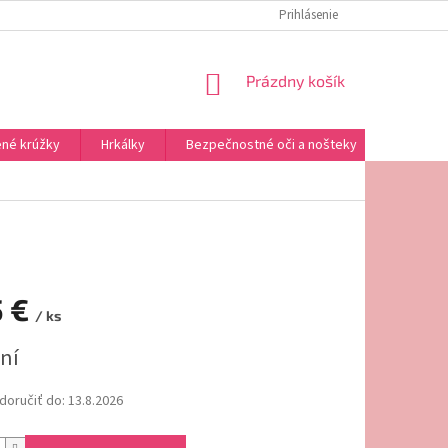
REKLAMAČNÝ PORIADOK
OMAĽOVÁNKY NA VYTLAČENIE
Prihlásenie
NÁKUPNÝ
Prázdny košík
KOŠÍK
né krúžky
Hrkálky
Bezpečnostné oči a nošteky
Výplne a
5 €
/ ks
ová
ní
oručiť do:
13.8.2026