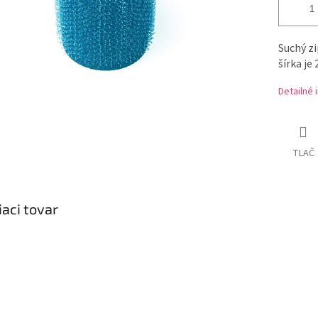
Suchý zi
šírka je
Detailné 
TLAČ
iaci tovar