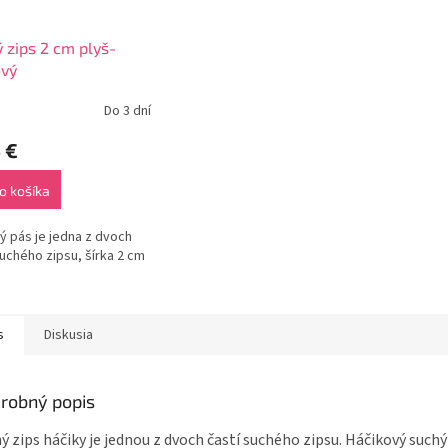
 zips 2 cm plyš-
ový
Do 3 dní
 €
o košíka
ý pás je jedna z dvoch
suchého zipsu, šírka 2 cm
s
Diskusia
robný popis
ý zips háčiky je jednou z dvoch častí suchého zipsu. Háčikový suchý 