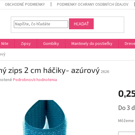
OBCHODNÉ PODMIENKY
PODMIENKY OCHRANY OSOBNÝCH ÚDAJOV
HĽADAŤ
Nite
Zipsy
Gombíky
Mantinely do postieľky
Dreve
ový
ý zips 2 cm háčiky- azúrový
2626
né
notené
Podrobnosti hodnotenia
nie
0,2
u
Jednotk
Do 3 d
cena:
iek.
Môžeme d