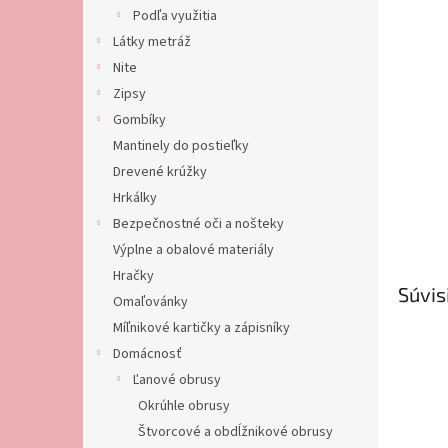
Podľa využitia
Látky metráž
Nite
Zipsy
Gombíky
Mantinely do postieľky
Drevené krúžky
Hrkálky
Bezpečnostné oči a nošteky
Výplne a obalové materiály
Hračky
Súvis
Omaľovánky
Míľnikové kartičky a zápisníky
Domácnosť
Ľanové obrusy
Okrúhle obrusy
Štvorcové a obdĺžnikové obrusy