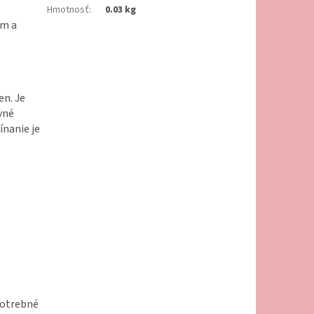
Hmotnosť
:
0.03 kg
om a
en. Je
vné
ínanie je
 potrebné