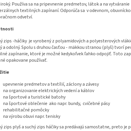
iroký. Používa sa na pripevnenie predmetov, látok a na vytváranie
erzálnych textilných zapínaní. Odporúča sa v odevnom, obuvníck
račnom odvetví.
stnosti
ý zips -háčiky je vyrobený z polyamidových a polyesterových vláki
ý a odolný. Spolu s druhou časťou - mäkkou stranou (plyš) tvorí pe
ilné zapínanie, ktoré je možné kedykoľvek ľahko odpojiť. Toto zap
né opakovane používať.
žitie
upevnenie predmetov a textílií, záclony a závesy
na organizovanie elektrických vedení a káblov
na športové a turistické batohy
na športové oblečenie ako napr. bundy, cvičebné pásy
rehabilitačné pomôcky
na výrobu obuvi napr. tenisky
ý zips plyš a suchý zips háčiky sa predávajú samostatne, preto je