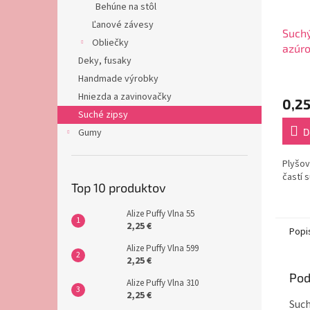
Behúne na stôl
Ľanové závesy
Suchý
Obliečky
azúr
Deky, fusaky
Handmade výrobky
Hniezda a zavinovačky
0,25
Suché zipsy
Gumy
D
Plyšov
častí 
Top 10 produktov
Alize Puffy Vlna 55
2,25 €
Popi
Alize Puffy Vlna 599
2,25 €
Pod
Alize Puffy Vlna 310
2,25 €
Such