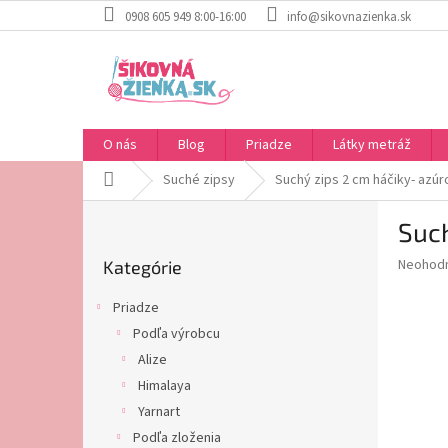
Prejsť
0908 605 949 8:00-16:00
info@sikovnazienka.sk
na
obsah
O nás
Blog
Priadze
Látky metráž
Domov
Suché zipsy
Suchý zips 2 cm háčiky- azúr
B
Such
o
Preskočiť
č
Priemer
Neohod
Kategórie
kategórie
n
hodnote
ý
produkt
Priadze
p
je
Podľa výrobcu
0,0
a
z
Alize
n
5
e
Himalaya
hviezdič
l
Yarnart
Podľa zloženia