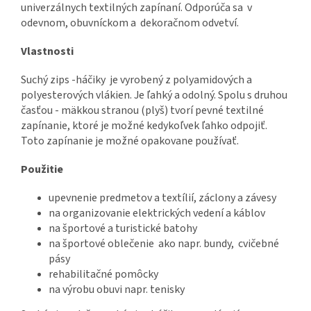
univerzálnych textilných zapínaní. Odporúča sa v
odevnom, obuvníckom a dekoračnom odvetví.
Vlastnosti
Suchý zips -háčiky je vyrobený z polyamidových a
polyesterových vlákien. Je ľahký a odolný. Spolu s druhou
časťou - mäkkou stranou (plyš) tvorí pevné textilné
zapínanie, ktoré je možné kedykoľvek ľahko odpojiť.
Toto zapínanie je možné opakovane používať.
Použitie
upevnenie predmetov a textílií, záclony a závesy
na organizovanie elektrických vedení a káblov
na športové a turistické batohy
na športové oblečenie ako napr. bundy, cvičebné
pásy
rehabilitačné pomôcky
na výrobu obuvi napr. tenisky