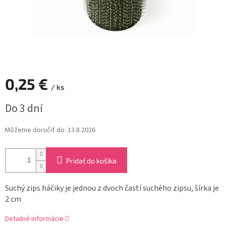
0,25 €
/ ks
Jednotková
Do 3 dní
cena:
Môžeme doručiť do:
13.8.2026
Pridať do košíka
Suchý zips háčiky je jednou z dvoch častí suchého zipsu, šírka je
2 cm
Detailné informácie