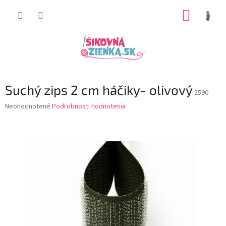
Prejsť
NÁKUP
na
obsah
KOŠÍK
Suchý zips 2 cm háčiky- olivový
2590
Priemerné
Neohodnotené
Podrobnosti hodnotenia
hodnotenie
produktu
je
0,0
z
5
hviezdičiek.