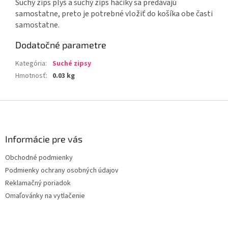
Suchý zips plyš a suchý zips háčiky sa predávajú
samostatne, preto je potrebné vložiť do košíka obe časti
samostatne.
Dodatočné parametre
Kategória
:
Suché zipsy
Hmotnosť
:
0.03 kg
Z
á
p
ä
Informácie pre vás
t
Obchodné podmienky
i
Podmienky ochrany osobných údajov
e
Reklamačný poriadok
Omaľovánky na vytlačenie