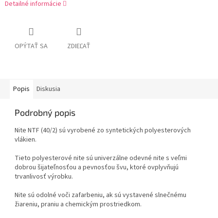
Detailné informácie
OPÝTAŤ SA
ZDIEĽAŤ
Popis
Diskusia
Podrobný popis
Nite NTF (40/2) sú vyrobené zo syntetických polyesterových
vlákien.
Tieto polyesterové nite sú univerzálne odevné nite s veľmi
dobrou šijateľnosťou a pevnosťou švu, ktoré ovplyvňujú
trvanlivosť výrobku.
Nite sú odolné voči zafarbeniu, ak sú vystavené slnečnému
žiareniu, praniu a chemickým prostriedkom.