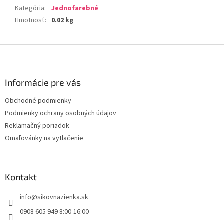
Kategória
:
Jednofarebné
Hmotnosť
:
0.02 kg
Z
á
p
ä
Informácie pre vás
t
Obchodné podmienky
i
Podmienky ochrany osobných údajov
e
Reklamačný poriadok
Omaľovánky na vytlačenie
Kontakt
info
@
sikovnazienka.sk
0908 605 949 8:00-16:00