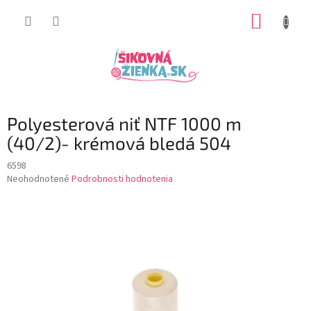
Prejsť
NÁKUP
na
obsah
KOŠÍK
Polyesterová niť NTF 1000 m
(40/2)- krémová bledá 504
6598
Priemerné
Neohodnotené
Podrobnosti hodnotenia
hodnotenie
produktu
je
0,0
z
5
hviezdičiek.