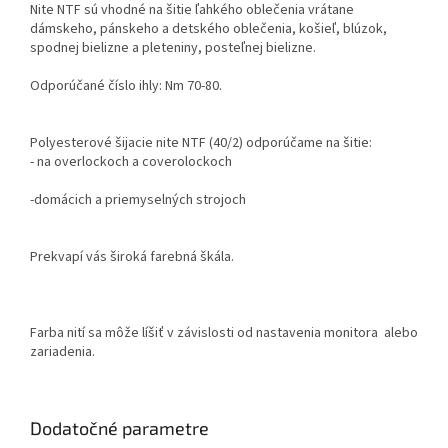
Nite NTF sú vhodné na šitie ľahkého oblečenia vrátane
dámskeho, pánskeho a detského oblečenia, košieľ, blúzok,
spodnej bielizne a pleteniny, posteľnej bielizne.
Odporúčané číslo ihly: Nm 70-80.
Polyesterové šijacie nite NTF (40/2) odporúčame na šitie:
- na overlockoch a coverolockoch
-domácich a priemyselných strojoch
Prekvapí vás široká farebná škála.
Farba nití sa môže líšiť v závislosti od nastavenia monitora alebo
zariadenia.
Dodatočné parametre