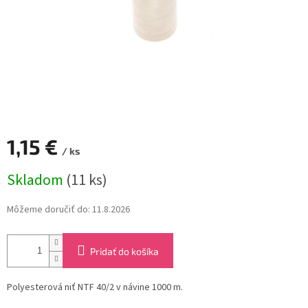
1,15 €
/ ks
Jednotková
Skladom
(11 ks)
cena:
Môžeme doručiť do:
11.8.2026
Pridať do košíka
Polyesterová niť NTF 40/2 v návine 1000 m.