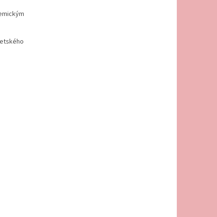
chemickým
detského