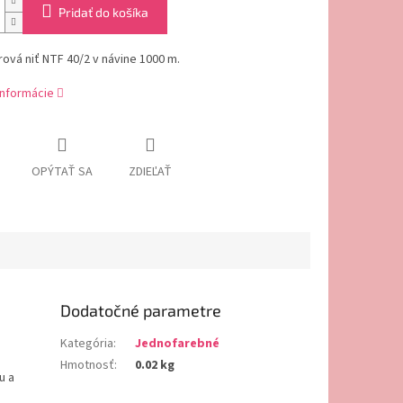
Pridať do košíka
ová niť NTF 40/2 v návine 1000 m.
informácie
OPÝTAŤ SA
ZDIEĽAŤ
Dodatočné parametre
Kategória
:
Jednofarebné
Hmotnosť
:
0.02 kg
u a