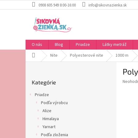
Prejsť
0908 605 949 8:00-16:00
info@sikovnazienka.sk
na
obsah
O nás
Blog
Priadze
Látky metráž
Domov
Nite
Polyesterové nite
1000 m
B
Poly
o
Preskočiť
č
Priemer
Neohod
Kategórie
kategórie
n
hodnote
ý
produkt
Priadze
p
je
Podľa výrobcu
0,0
a
z
Alize
n
5
e
Himalaya
hviezdič
l
Yarnart
Podľa zloženia