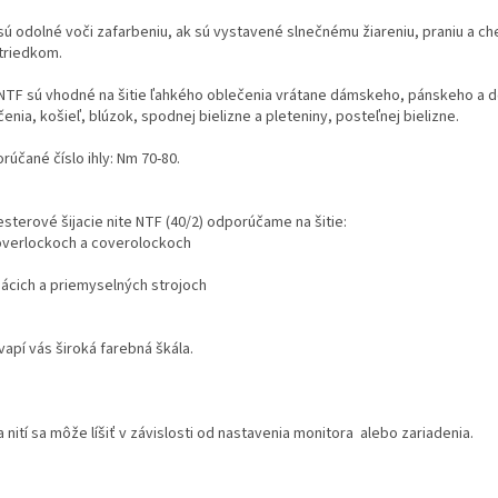
 sú odolné voči zafarbeniu, ak sú vystavené slnečnému žiareniu, praniu a 
triedkom.
 NTF sú vhodné na šitie ľahkého oblečenia vrátane dámskeho, pánskeho a 
enia, košieľ, blúzok, spodnej bielizne a pleteniny, posteľnej bielizne.
účané číslo ihly: Nm 70-80.
sterové šijacie nite NTF (40/2) odporúčame na šitie:
 overlockoch a coverolockoch
ácich a priemyselných strojoch
apí vás široká farebná škála.
 nití sa môže líšiť v závislosti od nastavenia monitora alebo zariadenia.