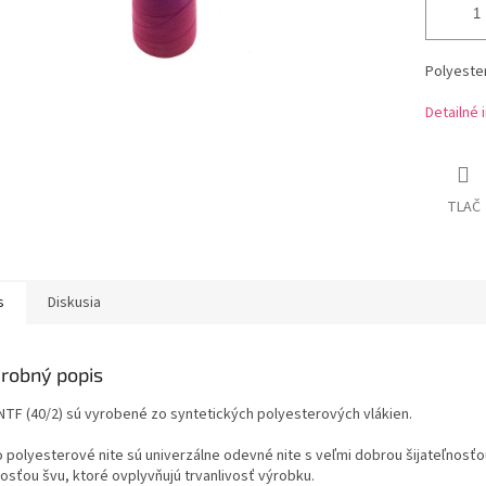
Polyester
Detailné 
TLAČ
s
Diskusia
robný popis
 NTF (40/2) sú vyrobené zo syntetických polyesterových vlákien.
o polyesterové nite sú univerzálne odevné nite s veľmi dobrou šijateľnosťo
osťou švu, ktoré ovplyvňujú trvanlivosť výrobku.