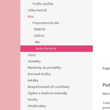
Podľa využitia
Látky metráž
Nite
Polyesterové nite
5000 YD
1000 m
Mix
Jednofarebné
Zipsy
Gombíky
Mantinely do postieľky
Popi
Drevené krúžky
Hrkálky
Pod
Bezpečnostné oči a nošteky
Výplne a obalové materiály
Nite
Hračky
Tiet
Omaľovánky
pevn