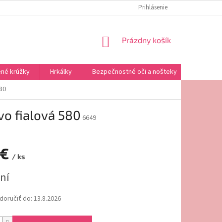
REKLAMAČNÝ PORIADOK
OMAĽOVÁNKY NA VYTLAČENIE
Prihlásenie
NÁKUPNÝ
Prázdny košík
KOŠÍK
né krúžky
Hrkálky
Bezpečnostné oči a nošteky
Výplne a
80
vo fialová 580
6649
 €
/ ks
ová
ní
oručiť do:
13.8.2026