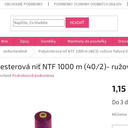
OBCHODNÉ PODMIENKY
PODMIENKY OCHRANY OSOBNÝCH ÚDAJOV
HĽADAŤ
Nite
Zipsy
Gombíky
Mantinely do postieľky
Dreve
Jednofarebné
Polyesterová niť NTF 1000 m (40/2)- ružovo fialová 5
esterová niť NTF 1000 m (40/2)- ružo
né
notené
Podrobnosti hodnotenia
nie
1,15
u
Jednotk
Do 3 d
cena:
iek.
Môžeme d