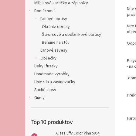
Míľnikové kartičky a zápisníky
Nite
Domácnosť
pros
Ľanové obrusy
Nite
Okrúhle obrusy
obleč
Štvorcové a obdĺžnikové obrusy
Behúne na stôl
Odpor
Ľanové závesy
Obliečky
Polye
Deky, fusaky
- na
Handmade výrobky
-dom
Hniezda a zavinovačky
Suché zipsy
Prekv
Gumy
Farba
Top 10 produktov
Alize Puffy Color Vlna 5864